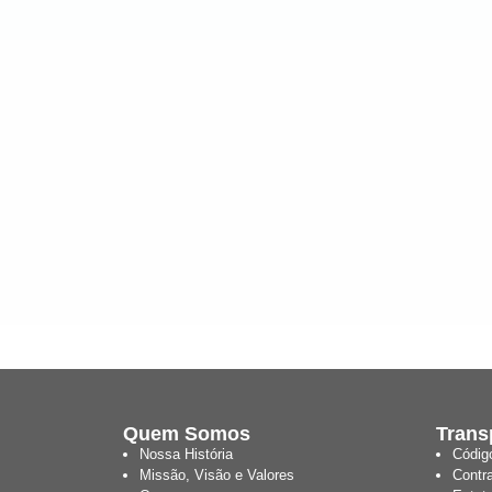
Quem Somos
Trans
Nossa História
Códig
Missão, Visão e Valores
Contr