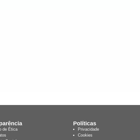
parência
Políticas
o de Ética
Privacidade
atos
Cookies