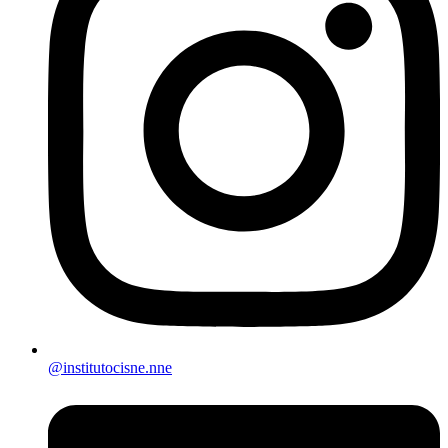
@institutocisne.nne