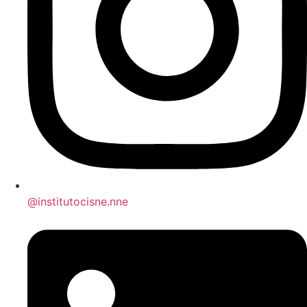
@institutocisne.nne